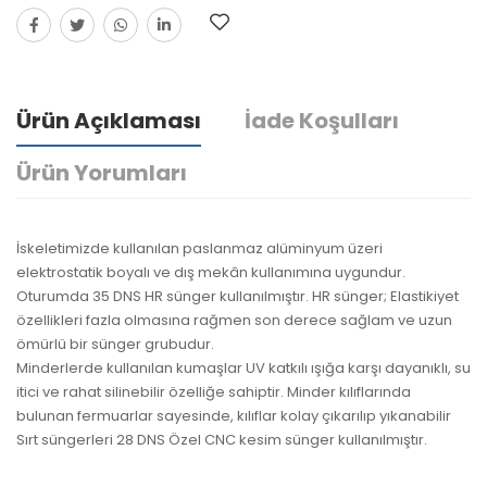
Ürün Açıklaması
İade Koşulları
Ürün Yorumları
İskeletimizde kullanılan paslanmaz alüminyum üzeri
elektrostatik boyalı ve dış mekân kullanımına uygundur.
Oturumda 35 DNS HR sünger kullanılmıştır. HR sünger; Elastikiyet
özellikleri fazla olmasına rağmen son derece sağlam ve uzun
ömürlü bir sünger grubudur.
Yorum bulunamadı..
Minderlerde kullanılan kumaşlar UV katkılı ışığa karşı dayanıklı, su
itici ve rahat silinebilir özelliğe sahiptir. Minder kılıflarında
bulunan fermuarlar sayesinde, kılıflar kolay çıkarılıp yıkanabilir
Sırt süngerleri 28 DNS Özel CNC kesim sünger kullanılmıştır.