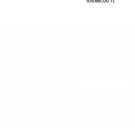
105.661,00 TL
HABER BÜLTENİMİZE ABONE OL
Etkinlikler, Satışlar ve Teklifler hakkında en son bilgileri alın.
ABONE OL!