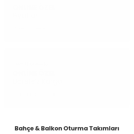
ONLINE ÖZEL
Fiyatlar!
Stoklarla Sınırlıdır
Tüm Ürünlerde
ONLINE ÖZEL
Ücretsiz Kargo
Sınırlı Süre İçin Geçerli
Bahçe & Balkon Oturma Takımları