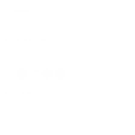
Sorularınız mı var? Bizi Arayın
0539 448 5789
Cosy Garden, Bahçe, Balkon ve Teras
Mobilyası sektöründe üretici firmadır.
KATEGORILER
Bahçe & Balkon Oturma Takımları
Bahçe & Balkon Masa Takımları
Tekli Koltuklar
İkili ve Üçlü Koltuklar