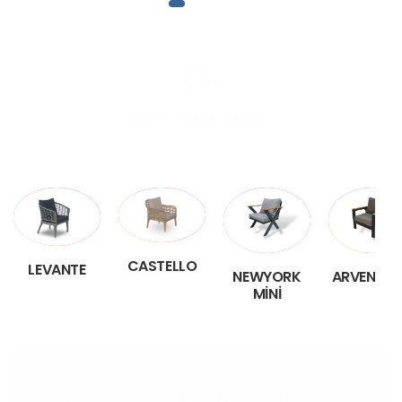
Hızlı & Güvenli Teslimat
1-30 iş gününde teslimat
CASTELLO
LEVANTE
NEWYORK
ARVEN PL
MINI
Bahçe & Balkon Oturma Takımları'nda