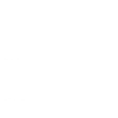
Masalar
Sandalyeler
Salıncaklar
Şezlonglar
Şemsiyeler
Puflar
BAĞLANTILAR
Mesafeli Satış Sözleşmesi
KVKK Aydınlatma Metni
Gizlilik Politikası Kullanım Koşulları
HIZLI ERIŞIM
Blog Yazıları