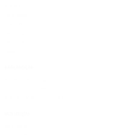
Masalar
Sandalyeler
Salıncaklar
Şezlonglar
Şemsiyeler
Puflar
BAĞLANTILAR
Mesafeli Satış Sözleşmesi
KVKK Aydınlatma Metni
Gizlilik Politikası Kullanım Koşulları
HIZLI ERIŞIM
Blog Yazıları