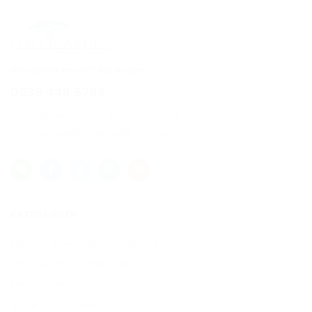
Sorularınız mı var? Bizi Arayın
0539 448 5789
Cosy Garden, Bahçe, Balkon ve Teras
Mobilyası sektöründe üretici firmadır.
KATEGORILER
Bahçe & Balkon Oturma Takımları
Bahçe & Balkon Masa Takımları
Tekli Koltuklar
İkili ve Üçlü Koltuklar