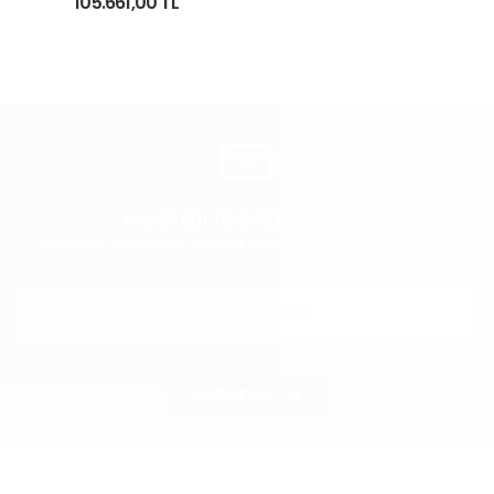
105.661,00 TL
HABER BÜLTENİMİZE ABONE OL
Etkinlikler, Satışlar ve Teklifler hakkında en son bilgileri alın.
ABONE OL!